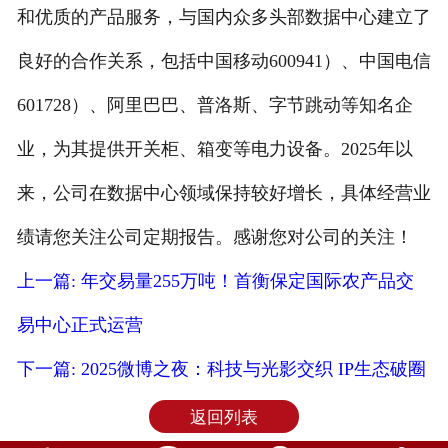
和优质的产品服务，与国内众多头部数据中心建立了
良好的合作关系，包括中国移动600941）、中国电信
601728）、阿里巴巴、普洛斯、字节跳动等知名企
业，为其提供开关柜、箱变等电力设备。2025年以
来，公司在数据中心领域保持较好增长，具体经营业
绩请您关注公司定期报告。感谢您对公司的关注！
上一篇: 年交易量255万吨！首衡保定国际农产品交
易中心正式运营
下一篇: 2025微博之夜：科技与光影交织 IP生态破圈
返回列表