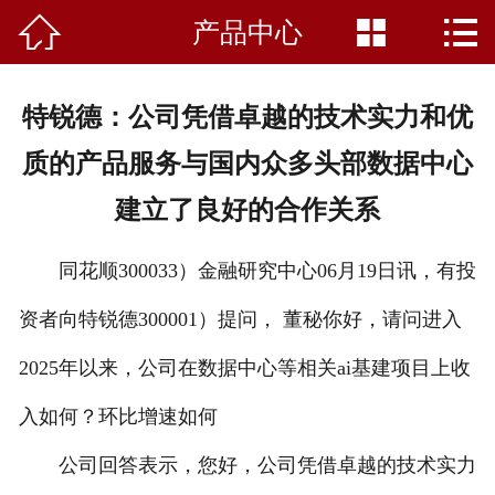



产品中心
首页
关于我们
特锐德：公司凭借卓越的技术实力和优
产品中心
质的产品服务与国内众多头部数据中心
新闻资讯
建立了良好的合作关系
成功案例
同花顺300033）金融研究中心06月19日讯，有投
礼品知识
资者向特锐德300001）提问， 董秘你好，请问进入
客户留言
2025年以来，公司在数据中心等相关ai基建项目上收
入如何？环比增速如何
人才招聘
公司回答表示，您好，公司凭借卓越的技术实力
联系我们